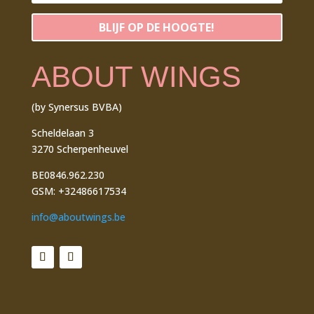
BLIJF OP DE HOOGTE!
ABOUT WINGS
(by Synersus BVBA)
Scheldelaan 3
3270 Scherpenheuvel
BE0846.962.230
GSM: +32486617534
info@aboutwings.be