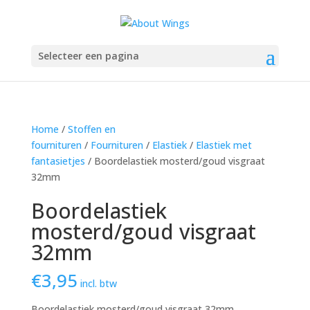
Selecteer een pagina
Home
/
Stoffen en
fournituren
/
Fournituren
/
Elastiek
/
Elastiek met
fantasietjes
/ Boordelastiek mosterd/goud visgraat
32mm
Boordelastiek
mosterd/goud visgraat
32mm
€
3,95
incl. btw
Boordelastiek mosterd/goud visgraat 32mm