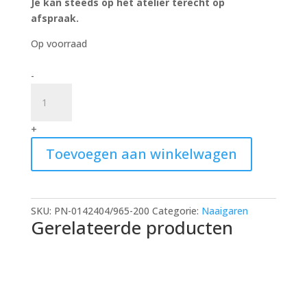
Je kan steeds op het atelier terecht op
afspraak.
Op voorraad
Garen
-
965
quantity
+
Toevoegen aan winkelwagen
SKU:
PN-0142404/965-200
Categorie:
Naaigaren
Gerelateerde producten