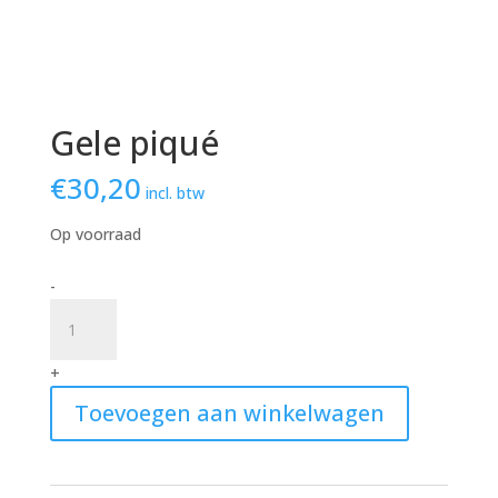
Gele piqué
€
30,20
incl. btw
Op voorraad
Gele
-
piqué
quantity
+
Toevoegen aan winkelwagen