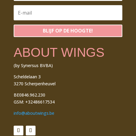
BLIJF OP DE HOOGTE!
ABOUT WINGS
(by Synersus BVBA)
Scheldelaan 3
3270 Scherpenheuvel
BE0846.962.230
GSM: +32486617534
info@aboutwings.be