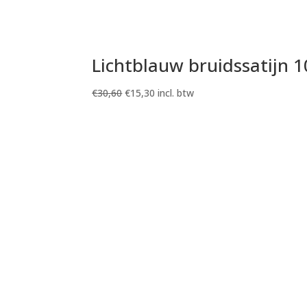
Lichtblauw bruidssatijn 
Oorspronkelijke
Huidige
€
30,60
€
15,30
incl. btw
prijs
prijs
was:
is:
€30,60.
€15,30.