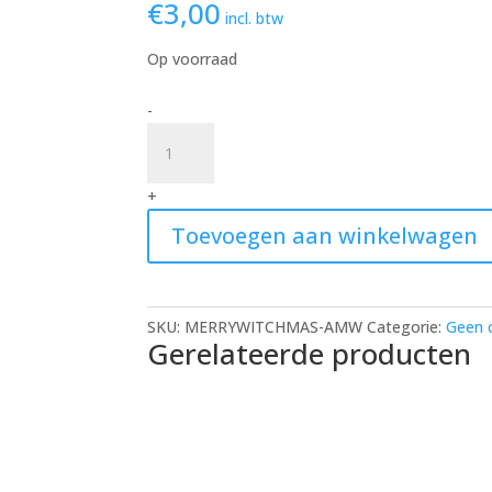
€
3,00
incl. btw
Op voorraad
Merry
-
Witch-
mas
kaartje
+
quantity
Toevoegen aan winkelwagen
SKU:
MERRYWITCHMAS-AMW
Categorie:
Geen 
Gerelateerde producten