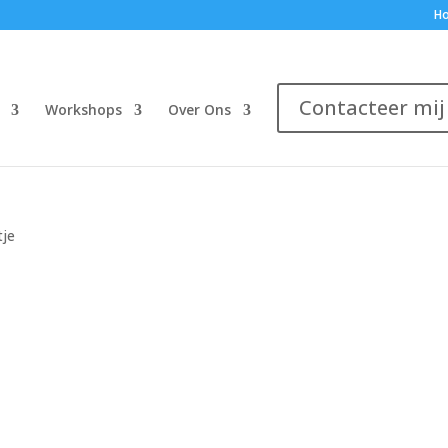
H
Contacteer mij
Workshops
Over Ons
tje