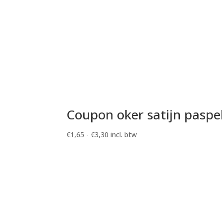
Coupon oker satijn paspe
Prijsklasse:
€
1,65
-
€
3,30
incl. btw
€1,65
tot
€3,30