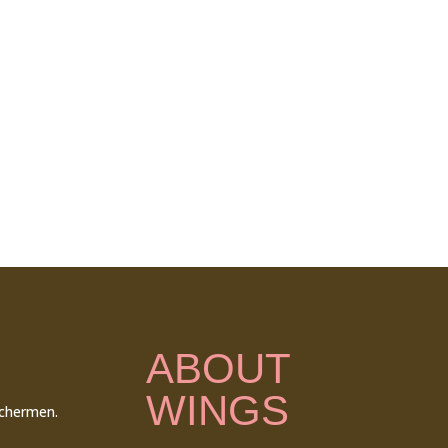
ABOUT
WINGS
schermen.