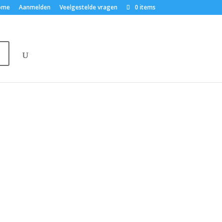
ome
Aanmelden
Veelgestelde vragen
0 items