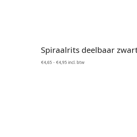
Spiraalrits deelbaar zwar
Prijsklasse:
€
4,65
-
€
4,95
incl. btw
€4,65
tot
€4,95