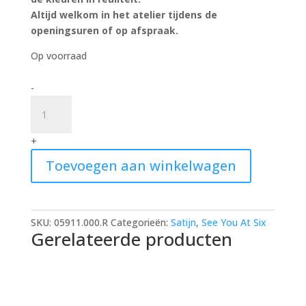
Altijd welkom in het atelier tijdens de
openingsuren of op afspraak.
Op voorraad
Pasture
-
rose
-
ecovero
+
viscose
Toevoegen aan winkelwagen
satin
SYAS
Wi24
quantity
SKU:
05911.000.R
Categorieën:
Satijn
,
See You At Six
Gerelateerde producten