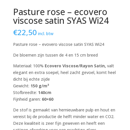
Pasture rose – ecovero
viscose satin SYAS Wi24
€
22,50
incl. btw
Pasture rose – evovero viscose satin SYAS Wi24
De bloemen zijn tussen de 4 en 15 cm breed
Materiaal: 100%
Ecovero Viscose/Rayon Satin,
valt
elegant en extra soepel, heel zacht gevoel, komt heel
dicht bij echte zijde
Gewicht:
150 g/m²
Stofbreedte:
140cm
Fijnheid garen:
60×60
De stof is gemaakt van hernieuwbare pulp en hout en
vereist bij de productie de helft minder water en CO2.
Deze kwaliteit is zeer fijn geweven en heeft een
satijnen afwerking voor een prachtige glans.