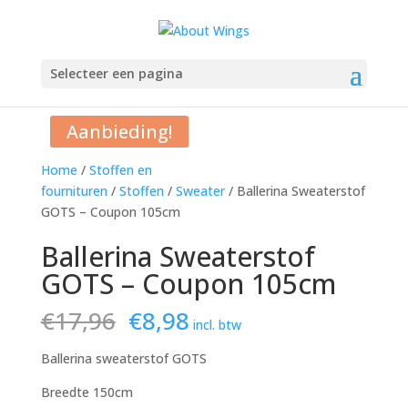
Selecteer een pagina
Aanbieding!
Home
/
Stoffen en
fournituren
/
Stoffen
/
Sweater
/ Ballerina Sweaterstof
GOTS – Coupon 105cm
Ballerina Sweaterstof
GOTS – Coupon 105cm
Oorspronkelijke
Huidige
€
17,96
€
8,98
incl. btw
prijs
prijs
was:
is:
Ballerina sweaterstof GOTS
€17,96.
€8,98.
Breedte 150cm