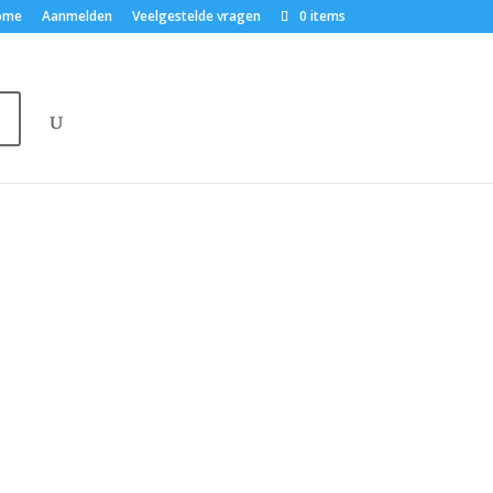
ome
Aanmelden
Veelgestelde vragen
0 items