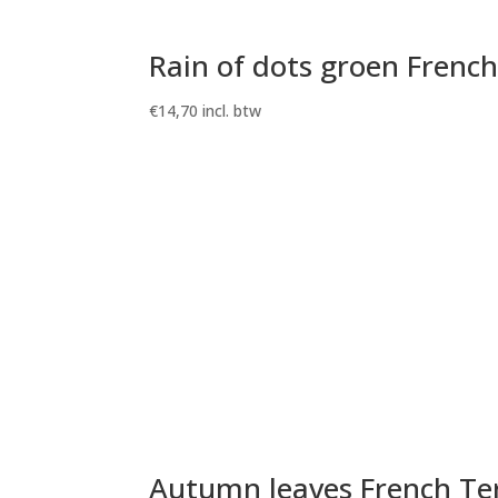
Rain of dots groen French
€
14,70
incl. btw
Autumn leaves French Te