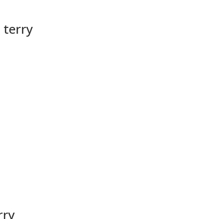
 terry
rry