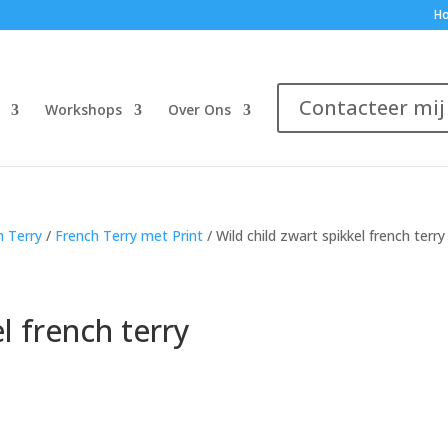
H
Contacteer mij
Workshops
Over Ons
h Terry
/
French Terry met Print
/ Wild child zwart spikkel french terry
l french terry