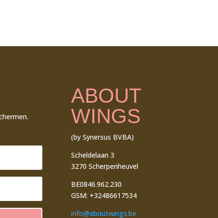
ABOUT
WINGS
schermen.
(by Synersus BVBA)
Scheldelaan 3
3270 Scherpenheuvel
BE0846.962.230
GSM: +32486617534
info@aboutwings.be