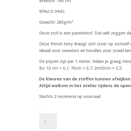
Breedte: 160 cm
95%CO-5%EL
Gewicht: 285g/m²
Deze stof is een paneelstof. Dat wilt zeggen da
Deze french terry draagt zich stoer op zichzelf
Ideaal voor sweaters en hoodies voor zowel kin
De prijzen zijn per 1 meter. Indien je graag m
Bv: 10 cm = 0,1; 70cm = 0,7; 2m50cm = 2,5.
De kleuren van de stoffen kunnen afwijken v
Altijd welkom in het atelier tijdens de ope
Slechts 2 resterend op voorraad
Wild
-
child
zwart
spikkel